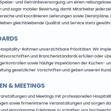
Speise- und Getränkeversorgung, um einen reibungslosen 
n und sogar mobiler Bewirtung, damit Mitarbeiter jeder
eiche und koordinieren Lieferungen sowie Dienstpläne, s
iben gleichbleibende Qualität und Service stets gewährl
DARDS
 Hospitality-Rahmen unverzichtbare Prioritäten. Wir imp
eitsvorschriften und Branchenstandards erfüllen oder ü
gerkontrollen sowie häufige Inspektionen der Küchen- u
nhaltung gesetzlicher Vorschriften und geben unseren Kun
EN & MEETINGS
ranstaltungen und Meetings mit professionellen Hospitali
en sowie firmeninterne Veranstaltungen und sorgen dafür
de und einprägsame Erlebnisse zu schaffen: von hochwerti