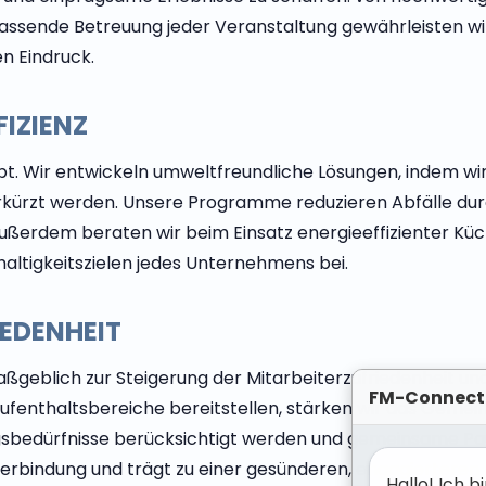
ssende Betreuung jeder Veranstaltung gewährleisten wir 
n Eindruck.
IZIENZ
t. Wir entwickeln umweltfreundliche Lösungen, indem wir
rkürzt werden. Unsere Programme reduzieren Abfälle durc
 Außerdem beraten wir beim Einsatz energieeffizienter K
tigkeitszielen jedes Unternehmens bei.
IEDENHEIT
ßgeblich zur Steigerung der Mitarbeiterzufriedenheit un
FM-Connect
enthaltsbereiche bereitstellen, stärken wir das Gemein
ngsbedürfnisse berücksichtigt werden und gemeinsame Pa
eiterbindung und trägt zu einer gesünderen, engagiertere
Hallo! Ich 