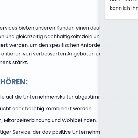
kann ich Ih
ervices bieten unseren Kunden einen deutlichen Mehrwer
und gleichzeitig Nachhaltigkeitsziele unterstützen, was 
iert werden, um den spezifischen Anforderungen und de
er profitieren von verbesserten Angeboten und Arbeitsb
mens stärkt.
EHÖREN:
ie auf die Unternehmenskultur abgestimmt sind und alle V
ucht oder beliebig kombiniert werden.
n, Mitarbeiterbindung und Wohlbefinden.
iger Service, der das positive Unternehmensimage unter