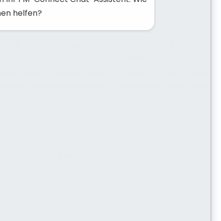
nen helfen?
t. Wir liefern maßgeschneiderte Lösungen, die
Unternehmen Sicherheit und Flexibilität bietet. Jeder
r Unternehmenskultur gerecht zu werden. Das Ergebnis
edingungen, während Besucher konsequent hochwertigen
orschriften erfüllen.
stützt.