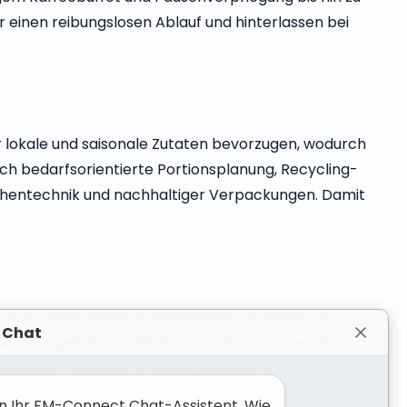
einen reibungslosen Ablauf und hinterlassen bei
 lokale und saisonale Zutaten bevorzugen, wodurch
h bedarfsorientierte Portionsplanung, Recycling-
üchentechnik und nachhaltiger Verpackungen. Damit
d zum allgemeinen Wohlbefinden bei. Indem wir
 Chat
schaftsgefühl und die Wertschätzung unter den
usen zum Austausch dienen, steigen Motivation und
n Unternehmenskultur bei.
bin Ihr FM-Connect Chat-Assistent. Wie