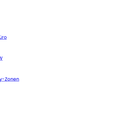
üro
BW
ty-Zonen