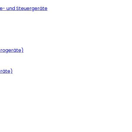
be- und Steuergeräte
trogeräte)
eräte)