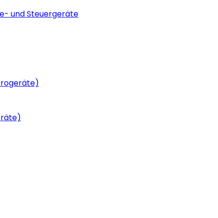
be- und Steuergeräte
trogeräte)
eräte)