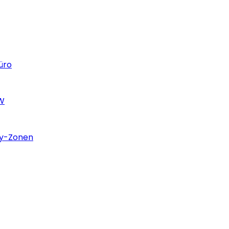
üro
BW
ty-Zonen